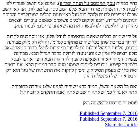
בחיי בבניית
עסק המבוסס על הנחת יסוד זו
). אמנם אני חושב שעדיף לנו
לבנות את התשתית מהדור הבא שלנו המבוססת על מכולות, אני לא חושב
שכולנו צריכים לבנות ולנהל כמו גוגל באמצעות הכלים המודולריים והסופר
הניתנים להגדרה. רובנו זקוקים לכלים פשוטים שפשוט עובדים ויוצאים
מהדרך כדי לאפשר לנו לעשות את מה שאנחנו צריכים: לבנות עסק.
על ידי שימוש בכלים שאינם מתאימים לגודל שלנו, אנו מסתכנים לתרום
ולדרוך בבריכת שתן ככל שהיום מתקרב לסיומו. זה לא רק מזיק מבחינה
טכנית, עלויות הניהול יכולות גם להפוך במהירות לנטל. בתור סטארט-אפ,
כולנו רוצים להאמין שאנחנו נועדו לגדולה כדבר הגדול הבא. מבחינה
נפשית, המרדף אחר השאיפה להפוך לחד קרן הבא הופך אותנו לעסק
בלתי בר קיימא, מכורים למקום שממנו מגיע סבב המימון הבא. אנו רואים
זאת כל יום בעמק הסיליקון, וניסיון לחקות את התשתית של גוגל הוא רק
היבט אחד של המנטליות הזו.
ואם כל השאר נכשל, תמיד כדאי שיהיה לפנינו שלט אזהרה כתזכורת:
אתה לא גדול כמו שאתה חושב שאתה, אנא התקדם קרוב יותר!
פוסט זה פורסם לראשונה
כאן
Published
September 7, 2016
Published
September 7, 2016
Share this article