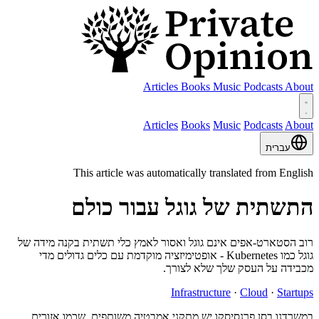
Articles
Books
Music
Podcasts
About
Articles
Books
Music
Podcasts
About
עברית
This article was automatically translated from English
התשתית של גוגל עבור כולם
רוב הסטארט-אפים אינם גוגל ואסור לאמץ כלי תשתית בקנה מידה של
גוגל כמו Kubernetes - אופטימיזציה מוקדמת עם כלים גדולים מדי
מכבידה על העסק שלך שלא לצורך.
Infrastructure
·
Cloud
·
Startups
במשרדנו בסן פרנסיסקו
יש מתקני אמבטיה משותפים, שכמו אזורים