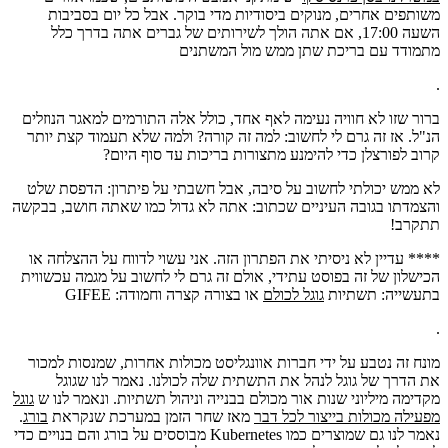
משותפים אחרים, מנוקים ביסודיות מדי בוקר. אבל כל יום בסביבות
השעה 17:00, אם אתה הולך לשירותים של גברים אתה בדרך כלל
מתמודד עם בריכת שתן ממש מול המשתנים
.
ברור שזו לא חוויה נעימה לאף אחד, כולל אלה התורמים למאגר הנוזלים
הנ"ל. אז זה גרם לי לחשוב: למה זה קורה? ולמה שלא תעמוד קצת יותר
קרוב לפורצלן כדי להימנע מתצורות בריכות עד סוף היום?
לא ממש יכולתי לחשוב על סיבה, אבל חשבתי על פיתרון: הדפסת שלט
והצמדתו בגובה העיניים שכתוב: אתה לא גדול כמו שאתה חושב, בבקשה
תתקרב!
**** עדיין לא ניסיתי את הפתרון הזה. אני עשוי לדווח על ההצלחה או
הכישלון של זה בפוסט עתידי, אולם זה גרם לי לחשוב על מגמה עכשווית
בתעשייה: תשתיות
גוגל לכולם
או בצורה קצרה וחמודה: GIFEE
.
מונח זה נטבע על ידי חברות אוונגליסט מכולות אחרות, שמנסות למכור
את הדרך של גוגל לנהל את התשתית שלה לכולנו. נאמר לנו שגוגל
מקדימה מיליוני שנות אור מכולם בבנייה וניהול תשתיות. ונאמר לנו ש
גוגל
מפעילה מכולות בייצור לכל דבר
מאז שחר הזמן במערכת שנקראת
בורג
.
נאמר לנו גם שמוצרים כמו Kubernetes מבוססים על בורג והם בנויים כדי