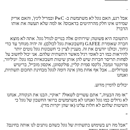
.
אבל רגע, האם גוגל לא משתמשת ב- PwC ובמריל לינץ', והאם אריק
שמידט אינו חלק מהרהיטים בדאבוס? אז למה שלא תעשה את אותו
הדבר?
התשובה היא פשוטה; שירותים אלה בנויים לגודל גוגל. אתה לא מוצא
חברה שאומרת GAFEE (חשבונאות גוגל לכולם). זה יהיה מגוחך עד כדי
גיחוך, וכולנו יודעים את זה. מעניין לציין כי חשבונות גוגל נוטים יותר
להיראות כמו רב לאומי רגיל מאשר התשתית שלהם. אני יכול לחשוב על
לפחות תריסר חברות שיש להן אותן שיטות חשבונאיות כמו גוגל: יוניליוור,
פרוקטר וגמבל, גלקסו סמית קליין, פולקסווגן, אקסון מובייל, בריטיש
פטרוליום... אבל אף אחת מהן אינה דומה לגוגל מבחינת תחכום תשתיות,
ואנחנו
יכולים לדמיין מדוע.
"אז מה הבעיה," אתם עשויים לשאול? "אוקיי, הבנו את הנקודה, אנחנו
לא גדולים כמו גוגל ואנחנו לא משתמשים ברואי החשבון של גוגל כי
השיטות שלהם לא חלות עלינו (או שהן יקרות מדי).
"
"אבל מה רע בשימוש בתשתית של גוגל כשהם נותנים לנו אותה בחינם?