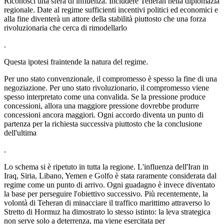
Riconosci una sfera di influenza. Includere Teheran nella diplomazia
regionale. Date al regime sufficienti incentivi politici ed economici e
alla fine diventerà un attore della stabilità piuttosto che una forza
rivoluzionaria che cerca di rimodellarlo
.
Questa ipotesi fraintende la natura del regime.
Per uno stato convenzionale, il compromesso è spesso la fine di una
negoziazione. Per uno stato rivoluzionario, il compromesso viene
spesso interpretato come una convalida. Se la pressione produce
concessioni, allora una maggiore pressione dovrebbe produrre
concessioni ancora maggiori. Ogni accordo diventa un punto di
partenza per la richiesta successiva piuttosto che la conclusione
dell'ultima
.
Lo schema si è ripetuto in tutta la regione. L'influenza dell'Iran in
Iraq, Siria, Libano, Yemen e Golfo è stata raramente considerata dal
regime come un punto di arrivo. Ogni guadagno è invece diventato
la base per perseguire l'obiettivo successivo. Più recentemente, la
volontà di Teheran di minacciare il traffico marittimo attraverso lo
Stretto di Hormuz ha dimostrato lo stesso istinto: la leva strategica
non serve solo a deterrenza, ma viene esercitata per