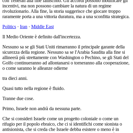
con Teheran alla fine falliscono. Gli accordi possono modificare gli
incentivi, ma non possono cambiare la natura di un regime
rivoluzionario. Alla fine, la storia suggerisce che giocare troppo
raramente porta a una vittoria duratura, ma a una sconfitta strategica.
Politics
·
Iran
·
Middle East
Il Medio Oriente è definito dall'incertezza.
Nessuno sa se gli Stati Uniti rimarranno il principale garante della
sicurezza della regione. Nessuno sa se l'Arabia Saudita alla fine si
allineerà più strettamente con Washington o Pechino, se gli Stati del
Golfo continueranno ad allontanarsi o torneranno alla cooperazione,
o come saranno le alleanze odierne
tra dieci anni.
Quasi tutto nella regione è fluido.
Tranne due cose.
Primo, Israele non andrà da nessuna parte.
Che si consideri Israele come un progetto coloniale o come un
rifugio per il popolo ebraico, che ci si identifichi come sionista o
antisionista, che si creda che Israele debba esistere o meno è in